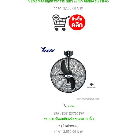
VENZ พัดลมอุตสาหกรรมใบดำ 26 นิ้ว ติดผนัง รุ่น FB-65
ราคา: 3,150.00 บาท
view
รหัส : IDF-DF750TW
YUSHI พัดลมติดผนัง ขนาด 30 นิ้ว
* (สินค้าหมด)
ราคา: 2,850.00 บาท