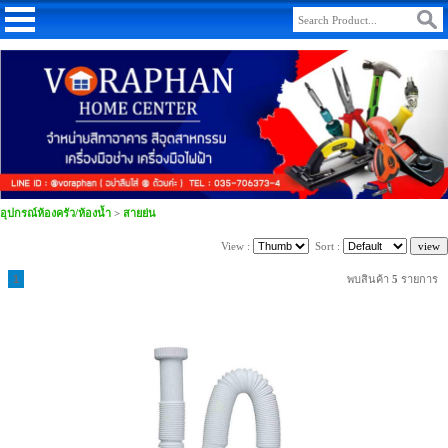
อุปกรณ์ห้องครัว/ห้องน้ำ
>
สายย่น
View :
Sort :
1
พบสินค้า
5
รายการ