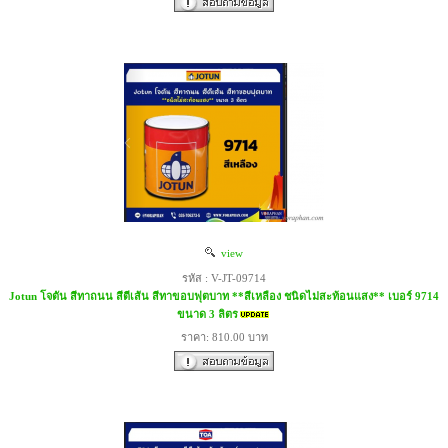
view
รหัส : V-JT-09714
Jotun โจตัน สีทาถนน สีตีเส้น สีทาขอบฟุตบาท **สีเหลือง ชนิดไม่สะท้อนแสง** เบอร์ 9714
ขนาด 3 ลิตร
ราคา: 810.00 บาท