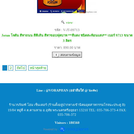
view
รหัส : V-JT-09713
Jotun โจตัน สีทาถนน สีตีเส้น สีทาขอบฟุตบาท **สีแดง ชนิดสะท้อนแสง** เบอร์ 9713 ขนาด
3 ลิตร
ราคา: 890.00 บาท
1
2
ถัดไป
หน้าสุดท้าย
Line : @VORAPHAN (อย่าลืมใส่ @ นะคะ)
ร้านวรภัณฑ์ โฮม เซ็นเตอร์ (ร้านตั้งอยู่ปากทางเข้านิคมอุตสาหกรรมโรจนะประตู B)
19/84 หมู่ที่ 4 ต.คานหาม อ.อุทัย พระนครศรีอยุธยา 13210 TEL: 035-706-373-4 FAX:
035-706-372
Visitors : 180560