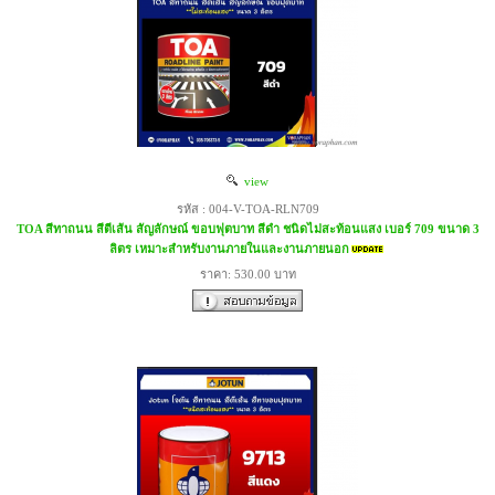
view
รหัส : 004-V-TOA-RLN709
TOA สีทาถนน สีตีเส้น สัญลักษณ์ ขอบฟุตบาท สีดำ ชนิดไม่สะท้อนแสง เบอร์ 709 ขนาด 3
ลิตร เหมาะสำหรับงานภายในและงานภายนอก
ราคา: 530.00 บาท