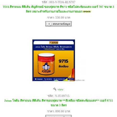
รหัส : 003-V-TOA-RLN707
TOA สีทาถนน สีตีเส้น สัญลักษณ์ ขอบฟุตบาท สีขาว ชนิดไม่สะท้อนแสง เบอร์ 707 ขนาด 3
ลิตร เหมาะสำหรับงานภายในและงานภายนอก
ราคา: 530.00 บาท
view
รหัส : V-JT-09715
Jotun โจตัน สีทาถนน สีตีเส้น สีทาขอบฟุตบาท **สีเหลือง ชนิดสะท้อนแสง** เบอร์ 9715
ขนาด 3 ลิตร
ราคา: 890.00 บาท