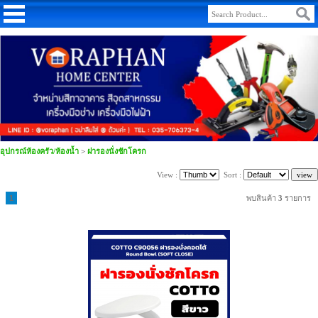
อุปกรณ์ห้องครัว/ห้องน้ำ
>
ฝารองนั่งชักโครก
View :
Sort :
1
พบสินค้า
3
รายการ